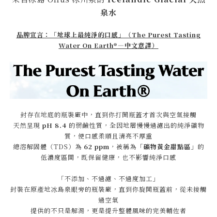
泉水
品牌宣言：「地球上最純淨的口感」（The Purest Tasting
Water On Earth®—中文意譯）
封存在地底的瓶裝廠中，直到你打開瓶蓋才首次與空氣接觸
天然呈現
pH 8.4
的弱鹼性質，全因地層慢慢過濾出的純淨礦物
質，使口感柔順且清亮不厚重
總溶解固體（TDS）為
62 ppm
，被稱為「
礦物黃金甜點區
」的
低濃度區間，既保留健康，也不影響純淨口感
「不添加、不過濾、不過度加工」
封裝在原產地冰島泉眼旁的瓶裝廠，直到你旋開瓶蓋前，從未接觸
過空氣
提供的不只是解渴，更是提升整體風味的完美輔佐者