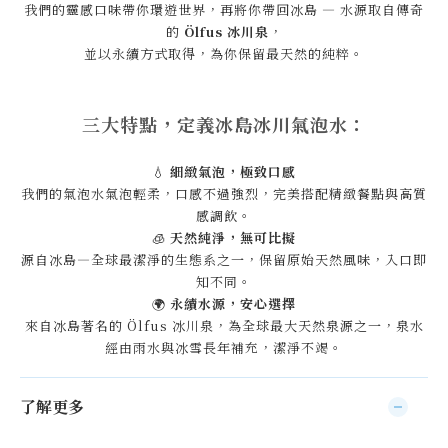
我們的靈感口味帶你環遊世界，再將你帶回冰島 — 水源取自傳奇
的
Ölfus 冰川泉
，
並以永續方式取得，為你保留最天然的純粹。
三大特點，定義冰島冰川氣泡水：
💧
細緻氣泡，極致口感
我們的氣泡水氣泡輕柔，口感不過強烈，完美搭配精緻餐點與高質
感調飲。
🧊
天然純淨，無可比擬
源自冰島—全球最潔淨的生態系之一，保留原始天然風味，入口即
知不同。
🌍
永續水源，安心選擇
來自冰島著名的 Ölfus 冰川泉，為全球最大天然泉源之一，泉水
經由雨水與冰雪長年補充，潔淨不竭。
了解更多