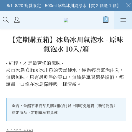
8/1–8/20 寵愛限定｜500ml 冰島冰川純淨水【買 2 箱送 1 箱】
【定期購五箱】冰島冰川氣泡水 - 原味
氣泡水 10入/箱
- 純粹，才是最奢侈的滋味 -
來自冰島 Ölfus 冰川泉的天然純水，經過輕柔氣泡注入，
無糖無味，只有最乾淨的爽口，無論是單喝還是調酒，都
讓每一口像在冰島深呼吸一樣清新。
全店，全館不限商品凡購3箱(含)以上即可免運費（新竹物流）
指定商品，定期購享有免運
NT$2,600